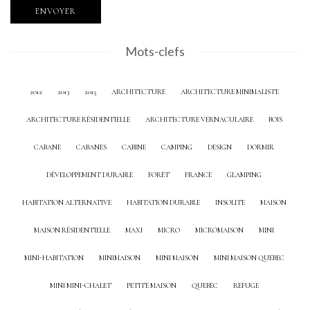
Mots-clefs
2012
2013
2015
ARCHITECTURE
ARCHITECTURE MINIMALISTE
ARCHITECTURE RÉSIDENTIELLE
ARCHITECTURE VERNACULAIRE
BOIS
CABANE
CABANES
CABINE
CAMPING
DESIGN
DORMIR
DÉVELOPPEMENT DURABLE
FORÊT
FRANCE
GLAMPING
HABITATION ALTERNATIVE
HABITATION DURABLE
INSOLITE
MAISON
MAISON RÉSIDENTIELLE
MAXI
MICRO
MICROMAISON
MINI
MINI-HABITATION
MINIMAISON
MINI MAISON
MINI MAISON QUEBEC
MINI MINI-CHALET
PETITE MAISON
QUEBEC
REFUGE