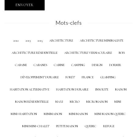
Mots-clefs
2012
2013
2015
ARCHITECTURE
ARCHITECTURE MINIMALISTE
ARCHITECTURE RÉSIDENTIELLE
ARCHITECTURE VERNACULAIRE
BOIS
CABANE
CABANES
CABINE
CAMPING
DESIGN
DORMIR
DÉVELOPPEMENT DURABLE
FORÊT
FRANCE
GLAMPING
HABITATION ALTERNATIVE
HABITATION DURABLE
INSOLITE
MAISON
MAISON RÉSIDENTIELLE
MAXI
MICRO
MICROMAISON
MINI
MINI-HABITATION
MINIMAISON
MINI MAISON
MINI MAISON QUEBEC
MINI MINI-CHALET
PETITE MAISON
QUEBEC
REFUGE