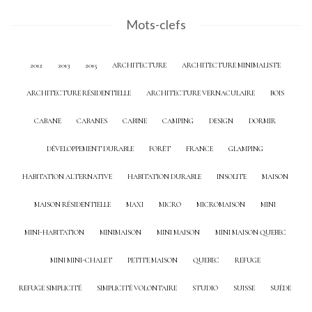
Mots-clefs
2012
2013
2015
ARCHITECTURE
ARCHITECTURE MINIMALISTE
ARCHITECTURE RÉSIDENTIELLE
ARCHITECTURE VERNACULAIRE
BOIS
CABANE
CABANES
CABINE
CAMPING
DESIGN
DORMIR
DÉVELOPPEMENT DURABLE
FORÊT
FRANCE
GLAMPING
HABITATION ALTERNATIVE
HABITATION DURABLE
INSOLITE
MAISON
MAISON RÉSIDENTIELLE
MAXI
MICRO
MICROMAISON
MINI
MINI-HABITATION
MINIMAISON
MINI MAISON
MINI MAISON QUEBEC
MINI MINI-CHALET
PETITE MAISON
QUEBEC
REFUGE
REFUGE SIMPLICITÉ
SIMPLICITÉ VOLONTAIRE
STUDIO
SUISSE
SUÈDE