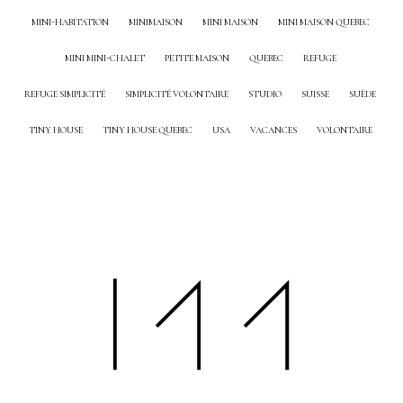
MINI-HABITATION
MINIMAISON
MINI MAISON
MINI MAISON QUEBEC
MINI MINI-CHALET
PETITE MAISON
QUEBEC
REFUGE
REFUGE SIMPLICITÉ
SIMPLICITÉ VOLONTAIRE
STUDIO
SUISSE
SUÈDE
TINY HOUSE
TINY HOUSE QUEBEC
USA
VACANCES
VOLONTAIRE