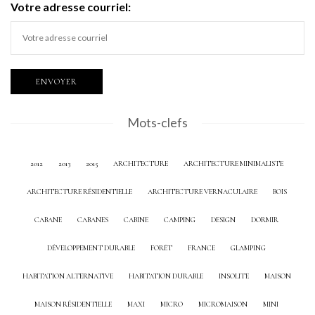
Votre adresse courriel:
Mots-clefs
2012
2013
2015
ARCHITECTURE
ARCHITECTURE MINIMALISTE
ARCHITECTURE RÉSIDENTIELLE
ARCHITECTURE VERNACULAIRE
BOIS
CABANE
CABANES
CABINE
CAMPING
DESIGN
DORMIR
DÉVELOPPEMENT DURABLE
FORÊT
FRANCE
GLAMPING
HABITATION ALTERNATIVE
HABITATION DURABLE
INSOLITE
MAISON
MAISON RÉSIDENTIELLE
MAXI
MICRO
MICROMAISON
MINI