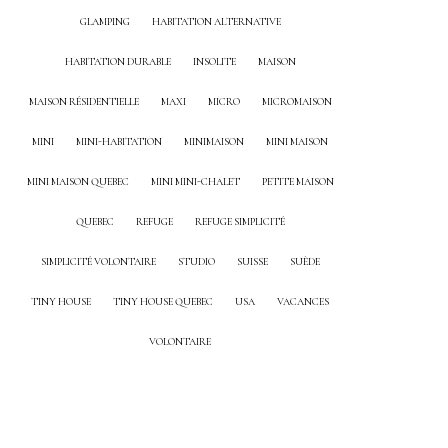
GLAMPING
HABITATION ALTERNATIVE
HABITATION DURABLE
INSOLITE
MAISON
MAISON RÉSIDENTIELLE
MAXI
MICRO
MICROMAISON
MINI
MINI-HABITATION
MINIMAISON
MINI MAISON
MINI MAISON QUEBEC
MINI MINI-CHALET
PETITE MAISON
QUEBEC
REFUGE
REFUGE SIMPLICITÉ
SIMPLICITÉ VOLONTAIRE
STUDIO
SUISSE
SUÈDE
TINY HOUSE
TINY HOUSE QUEBEC
USA
VACANCES
VOLONTAIRE