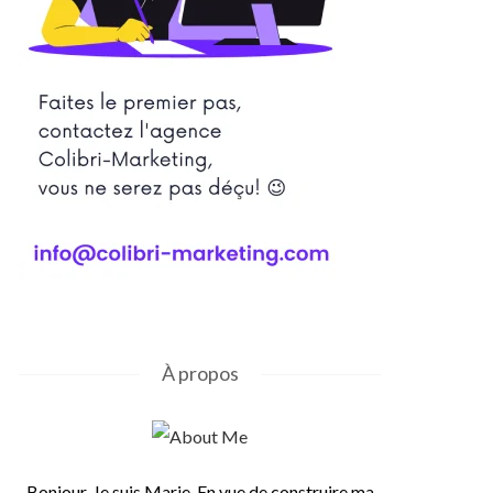
À propos
Bonjour, Je suis Marie. En vue de construire ma