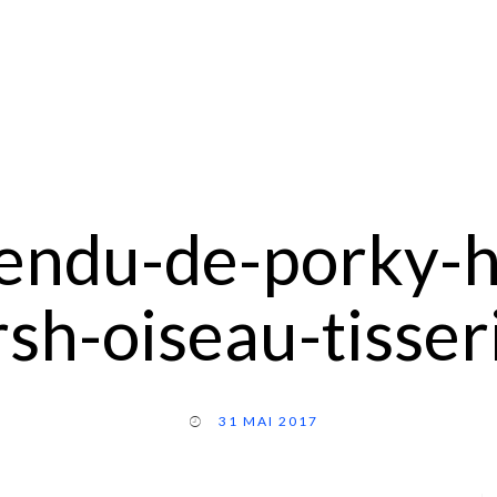
endu-de-porky-h
sh-oiseau-tisser
31 MAI 2017