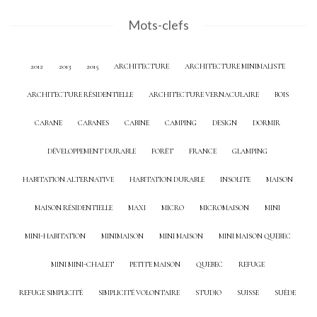
Mots-clefs
2012
2013
2015
ARCHITECTURE
ARCHITECTURE MINIMALISTE
ARCHITECTURE RÉSIDENTIELLE
ARCHITECTURE VERNACULAIRE
BOIS
CABANE
CABANES
CABINE
CAMPING
DESIGN
DORMIR
DÉVELOPPEMENT DURABLE
FORÊT
FRANCE
GLAMPING
HABITATION ALTERNATIVE
HABITATION DURABLE
INSOLITE
MAISON
MAISON RÉSIDENTIELLE
MAXI
MICRO
MICROMAISON
MINI
MINI-HABITATION
MINIMAISON
MINI MAISON
MINI MAISON QUEBEC
MINI MINI-CHALET
PETITE MAISON
QUEBEC
REFUGE
REFUGE SIMPLICITÉ
SIMPLICITÉ VOLONTAIRE
STUDIO
SUISSE
SUÈDE