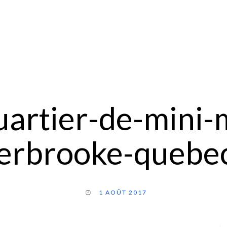
quartier-de-mini-
erbrooke-quebe
1 AOÛT 2017