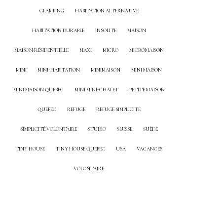
GLAMPING
HABITATION ALTERNATIVE
HABITATION DURABLE
INSOLITE
MAISON
MAISON RÉSIDENTIELLE
MAXI
MICRO
MICROMAISON
MINI
MINI-HABITATION
MINIMAISON
MINI MAISON
MINI MAISON QUEBEC
MINI MINI-CHALET
PETITE MAISON
QUEBEC
REFUGE
REFUGE SIMPLICITÉ
SIMPLICITÉ VOLONTAIRE
STUDIO
SUISSE
SUÈDE
TINY HOUSE
TINY HOUSE QUEBEC
USA
VACANCES
VOLONTAIRE