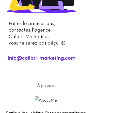
À propos
Bonjour, Je suis Marie. En vue de construire ma