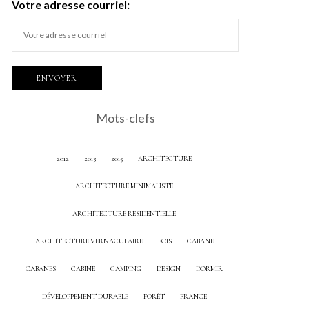
Votre adresse courriel:
Mots-clefs
2012
2013
2015
ARCHITECTURE
ARCHITECTURE MINIMALISTE
ARCHITECTURE RÉSIDENTIELLE
ARCHITECTURE VERNACULAIRE
BOIS
CABANE
CABANES
CABINE
CAMPING
DESIGN
DORMIR
DÉVELOPPEMENT DURABLE
FORÊT
FRANCE