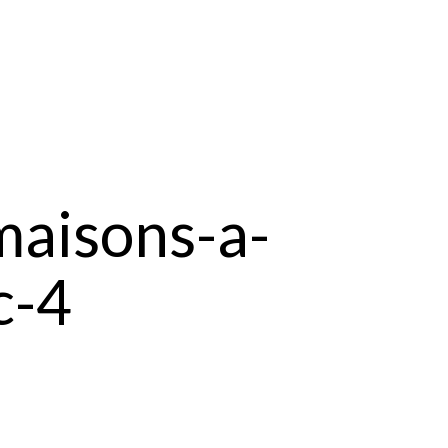
maisons-a-
c-4