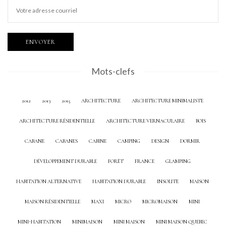
Mots-clefs
2012
2013
2015
ARCHITECTURE
ARCHITECTURE MINIMALISTE
ARCHITECTURE RÉSIDENTIELLE
ARCHITECTURE VERNACULAIRE
BOIS
CABANE
CABANES
CABINE
CAMPING
DESIGN
DORMIR
DÉVELOPPEMENT DURABLE
FORÊT
FRANCE
GLAMPING
HABITATION ALTERNATIVE
HABITATION DURABLE
INSOLITE
MAISON
MAISON RÉSIDENTIELLE
MAXI
MICRO
MICROMAISON
MINI
MINI-HABITATION
MINIMAISON
MINI MAISON
MINI MAISON QUEBEC