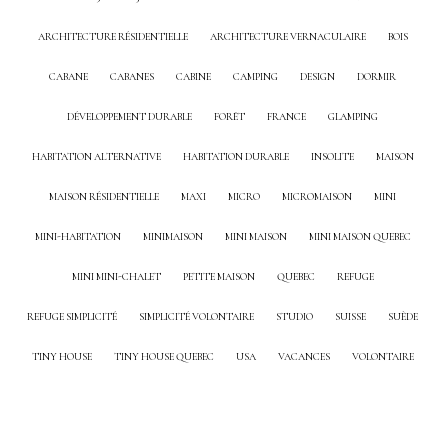
ARCHITECTURE RÉSIDENTIELLE
ARCHITECTURE VERNACULAIRE
BOIS
CABANE
CABANES
CABINE
CAMPING
DESIGN
DORMIR
DÉVELOPPEMENT DURABLE
FORÊT
FRANCE
GLAMPING
HABITATION ALTERNATIVE
HABITATION DURABLE
INSOLITE
MAISON
MAISON RÉSIDENTIELLE
MAXI
MICRO
MICROMAISON
MINI
MINI-HABITATION
MINIMAISON
MINI MAISON
MINI MAISON QUEBEC
MINI MINI-CHALET
PETITE MAISON
QUEBEC
REFUGE
REFUGE SIMPLICITÉ
SIMPLICITÉ VOLONTAIRE
STUDIO
SUISSE
SUÈDE
TINY HOUSE
TINY HOUSE QUEBEC
USA
VACANCES
VOLONTAIRE