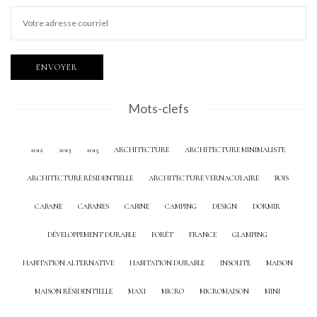
Mots-clefs
2012
2013
2015
ARCHITECTURE
ARCHITECTURE MINIMALISTE
ARCHITECTURE RÉSIDENTIELLE
ARCHITECTURE VERNACULAIRE
BOIS
CABANE
CABANES
CABINE
CAMPING
DESIGN
DORMIR
DÉVELOPPEMENT DURABLE
FORÊT
FRANCE
GLAMPING
HABITATION ALTERNATIVE
HABITATION DURABLE
INSOLITE
MAISON
MAISON RÉSIDENTIELLE
MAXI
MICRO
MICROMAISON
MINI