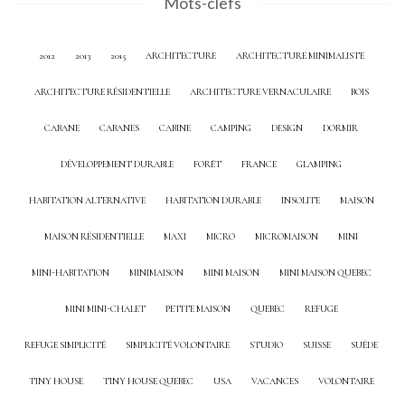
Mots-clefs
2012
2013
2015
ARCHITECTURE
ARCHITECTURE MINIMALISTE
ARCHITECTURE RÉSIDENTIELLE
ARCHITECTURE VERNACULAIRE
BOIS
CABANE
CABANES
CABINE
CAMPING
DESIGN
DORMIR
DÉVELOPPEMENT DURABLE
FORÊT
FRANCE
GLAMPING
HABITATION ALTERNATIVE
HABITATION DURABLE
INSOLITE
MAISON
MAISON RÉSIDENTIELLE
MAXI
MICRO
MICROMAISON
MINI
MINI-HABITATION
MINIMAISON
MINI MAISON
MINI MAISON QUEBEC
MINI MINI-CHALET
PETITE MAISON
QUEBEC
REFUGE
REFUGE SIMPLICITÉ
SIMPLICITÉ VOLONTAIRE
STUDIO
SUISSE
SUÈDE
TINY HOUSE
TINY HOUSE QUEBEC
USA
VACANCES
VOLONTAIRE