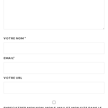
VOTRE NOM *
EMAIL*
VOTRE URL
ENREGISTRER MON NOM, MON E-MAIL ET MON SITE DANS LE