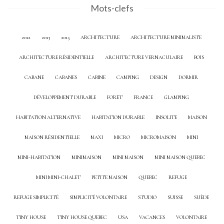
Mots-clefs
2012
2013
2015
ARCHITECTURE
ARCHITECTURE MINIMALISTE
ARCHITECTURE RÉSIDENTIELLE
ARCHITECTURE VERNACULAIRE
BOIS
CABANE
CABANES
CABINE
CAMPING
DESIGN
DORMIR
DÉVELOPPEMENT DURABLE
FORÊT
FRANCE
GLAMPING
HABITATION ALTERNATIVE
HABITATION DURABLE
INSOLITE
MAISON
MAISON RÉSIDENTIELLE
MAXI
MICRO
MICROMAISON
MINI
MINI-HABITATION
MINIMAISON
MINI MAISON
MINI MAISON QUEBEC
MINI MINI-CHALET
PETITE MAISON
QUEBEC
REFUGE
REFUGE SIMPLICITÉ
SIMPLICITÉ VOLONTAIRE
STUDIO
SUISSE
SUÈDE
TINY HOUSE
TINY HOUSE QUEBEC
USA
VACANCES
VOLONTAIRE