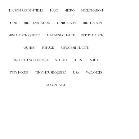
MAISON RÉSIDENTIELLE
MAXI
MICRO
MICROMAISON
MINI
MINI-HABITATION
MINIMAISON
MINI MAISON
MINI MAISON QUEBEC
MINI MINI-CHALET
PETITE MAISON
QUEBEC
REFUGE
REFUGE SIMPLICITÉ
SIMPLICITÉ VOLONTAIRE
STUDIO
SUISSE
SUÈDE
TINY HOUSE
TINY HOUSE QUEBEC
USA
VACANCES
VOLONTAIRE