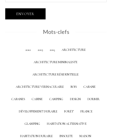
Mots-clefs
2012
2013
2015
ARCHITECTURE
ARCHITECTURE MINIMALISTE
ARCHITECTURE RÉSIDENTIELLE
ARCHITECTURE VERNACULAIRE
BOIS
CABANE
CABANES
CABINE
CAMPING
DESIGN
DORMIR
DÉVELOPPEMENT DURABLE
FORÊT
FRANCE
GLAMPING
HABITATION ALTERNATIVE
HABITATION DURABLE
INSOLITE
MAISON