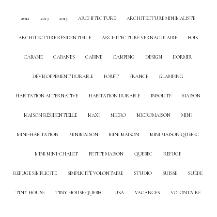
2012
2013
2015
ARCHITECTURE
ARCHITECTURE MINIMALISTE
ARCHITECTURE RÉSIDENTIELLE
ARCHITECTURE VERNACULAIRE
BOIS
CABANE
CABANES
CABINE
CAMPING
DESIGN
DORMIR
DÉVELOPPEMENT DURABLE
FORÊT
FRANCE
GLAMPING
HABITATION ALTERNATIVE
HABITATION DURABLE
INSOLITE
MAISON
MAISON RÉSIDENTIELLE
MAXI
MICRO
MICROMAISON
MINI
MINI-HABITATION
MINIMAISON
MINI MAISON
MINI MAISON QUEBEC
MINI MINI-CHALET
PETITE MAISON
QUEBEC
REFUGE
REFUGE SIMPLICITÉ
SIMPLICITÉ VOLONTAIRE
STUDIO
SUISSE
SUÈDE
TINY HOUSE
TINY HOUSE QUEBEC
USA
VACANCES
VOLONTAIRE