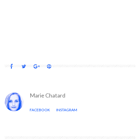
17 M2
ALASKA
BOIS
HABITATION DURABLE
LIT ESCAMOTABLE
MAISON
MINI MAISON
MINIMAISON
PETITE MAISON
TINY HOUSE
USA
Marie Chatard
FACEBOOK
INSTAGRAM