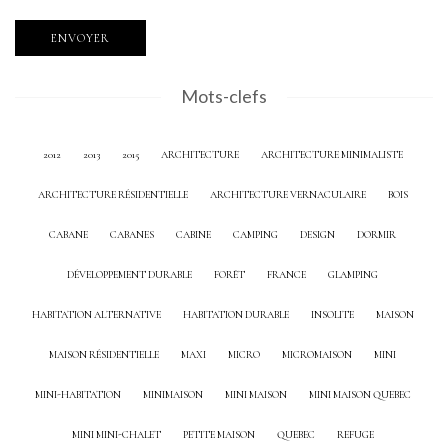
Mots-clefs
2012
2013
2015
ARCHITECTURE
ARCHITECTURE MINIMALISTE
ARCHITECTURE RÉSIDENTIELLE
ARCHITECTURE VERNACULAIRE
BOIS
CABANE
CABANES
CABINE
CAMPING
DESIGN
DORMIR
DÉVELOPPEMENT DURABLE
FORÊT
FRANCE
GLAMPING
HABITATION ALTERNATIVE
HABITATION DURABLE
INSOLITE
MAISON
MAISON RÉSIDENTIELLE
MAXI
MICRO
MICROMAISON
MINI
MINI-HABITATION
MINIMAISON
MINI MAISON
MINI MAISON QUEBEC
MINI MINI-CHALET
PETITE MAISON
QUEBEC
REFUGE