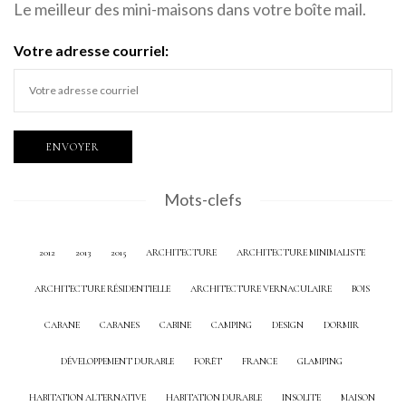
Le meilleur des mini-maisons dans votre boîte mail.
Votre adresse courriel:
Mots-clefs
2012
2013
2015
ARCHITECTURE
ARCHITECTURE MINIMALISTE
ARCHITECTURE RÉSIDENTIELLE
ARCHITECTURE VERNACULAIRE
BOIS
CABANE
CABANES
CABINE
CAMPING
DESIGN
DORMIR
DÉVELOPPEMENT DURABLE
FORÊT
FRANCE
GLAMPING
HABITATION ALTERNATIVE
HABITATION DURABLE
INSOLITE
MAISON