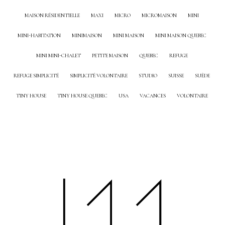
MAISON RÉSIDENTIELLE
MAXI
MICRO
MICROMAISON
MINI
MINI-HABITATION
MINIMAISON
MINI MAISON
MINI MAISON QUEBEC
MINI MINI-CHALET
PETITE MAISON
QUEBEC
REFUGE
REFUGE SIMPLICITÉ
SIMPLICITÉ VOLONTAIRE
STUDIO
SUISSE
SUÈDE
TINY HOUSE
TINY HOUSE QUEBEC
USA
VACANCES
VOLONTAIRE