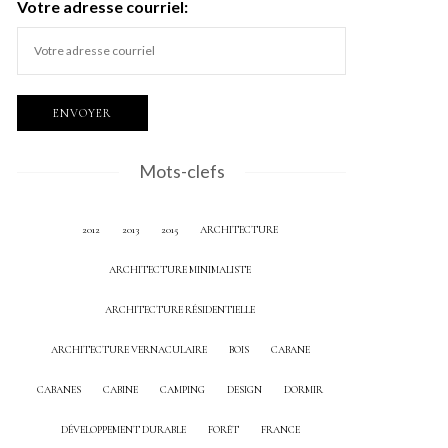
Votre adresse courriel:
Mots-clefs
2012
2013
2015
ARCHITECTURE
ARCHITECTURE MINIMALISTE
ARCHITECTURE RÉSIDENTIELLE
ARCHITECTURE VERNACULAIRE
BOIS
CABANE
CABANES
CABINE
CAMPING
DESIGN
DORMIR
DÉVELOPPEMENT DURABLE
FORÊT
FRANCE