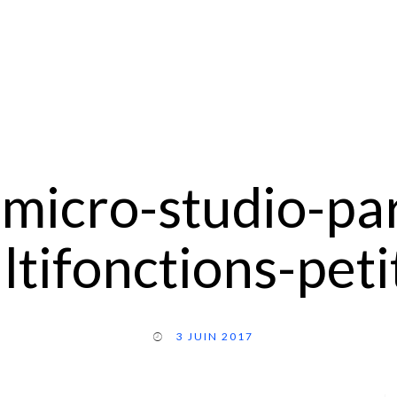
micro-studio-par
ltifonctions-peti
3 JUIN 2017