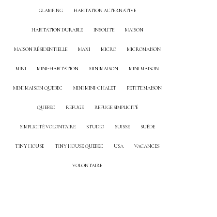
GLAMPING
HABITATION ALTERNATIVE
HABITATION DURABLE
INSOLITE
MAISON
MAISON RÉSIDENTIELLE
MAXI
MICRO
MICROMAISON
MINI
MINI-HABITATION
MINIMAISON
MINI MAISON
MINI MAISON QUEBEC
MINI MINI-CHALET
PETITE MAISON
QUEBEC
REFUGE
REFUGE SIMPLICITÉ
SIMPLICITÉ VOLONTAIRE
STUDIO
SUISSE
SUÈDE
TINY HOUSE
TINY HOUSE QUEBEC
USA
VACANCES
VOLONTAIRE