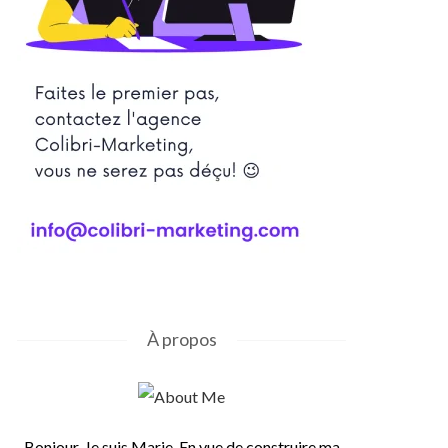
À propos
Bonjour, Je suis Marie. En vue de construire ma