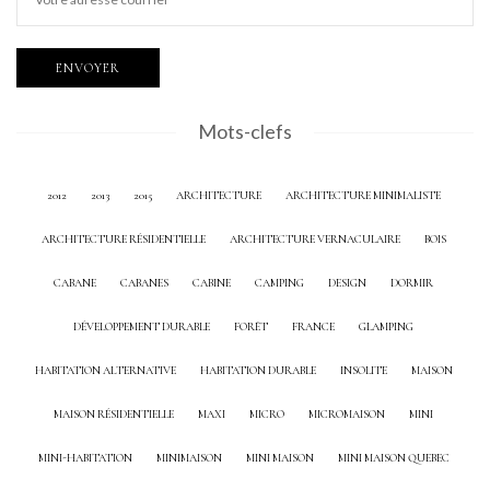
Mots-clefs
2012
2013
2015
ARCHITECTURE
ARCHITECTURE MINIMALISTE
ARCHITECTURE RÉSIDENTIELLE
ARCHITECTURE VERNACULAIRE
BOIS
CABANE
CABANES
CABINE
CAMPING
DESIGN
DORMIR
DÉVELOPPEMENT DURABLE
FORÊT
FRANCE
GLAMPING
HABITATION ALTERNATIVE
HABITATION DURABLE
INSOLITE
MAISON
MAISON RÉSIDENTIELLE
MAXI
MICRO
MICROMAISON
MINI
MINI-HABITATION
MINIMAISON
MINI MAISON
MINI MAISON QUEBEC