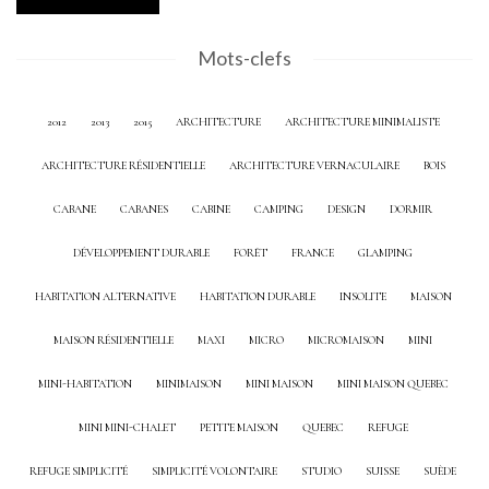
Mots-clefs
2012
2013
2015
ARCHITECTURE
ARCHITECTURE MINIMALISTE
ARCHITECTURE RÉSIDENTIELLE
ARCHITECTURE VERNACULAIRE
BOIS
CABANE
CABANES
CABINE
CAMPING
DESIGN
DORMIR
DÉVELOPPEMENT DURABLE
FORÊT
FRANCE
GLAMPING
HABITATION ALTERNATIVE
HABITATION DURABLE
INSOLITE
MAISON
MAISON RÉSIDENTIELLE
MAXI
MICRO
MICROMAISON
MINI
MINI-HABITATION
MINIMAISON
MINI MAISON
MINI MAISON QUEBEC
MINI MINI-CHALET
PETITE MAISON
QUEBEC
REFUGE
REFUGE SIMPLICITÉ
SIMPLICITÉ VOLONTAIRE
STUDIO
SUISSE
SUÈDE