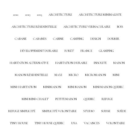
2012
2013
2015
ARCHITECTURE
ARCHITECTURE MINIMALISTE
ARCHITECTURE RÉSIDENTIELLE
ARCHITECTURE VERNACULAIRE
BOIS
CABANE
CABANES
CABINE
CAMPING
DESIGN
DORMIR
DÉVELOPPEMENT DURABLE
FORÊT
FRANCE
GLAMPING
HABITATION ALTERNATIVE
HABITATION DURABLE
INSOLITE
MAISON
MAISON RÉSIDENTIELLE
MAXI
MICRO
MICROMAISON
MINI
MINI-HABITATION
MINIMAISON
MINI MAISON
MINI MAISON QUEBEC
MINI MINI-CHALET
PETITE MAISON
QUEBEC
REFUGE
REFUGE SIMPLICITÉ
SIMPLICITÉ VOLONTAIRE
STUDIO
SUISSE
SUÈDE
TINY HOUSE
TINY HOUSE QUEBEC
USA
VACANCES
VOLONTAIRE