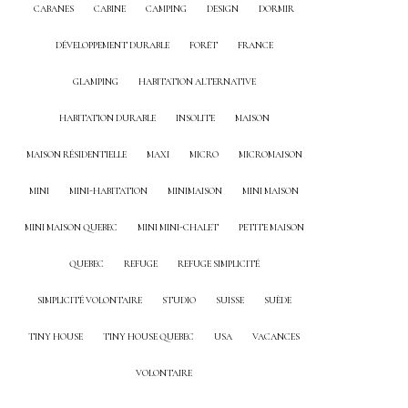
CABANES
CABINE
CAMPING
DESIGN
DORMIR
DÉVELOPPEMENT DURABLE
FORÊT
FRANCE
GLAMPING
HABITATION ALTERNATIVE
HABITATION DURABLE
INSOLITE
MAISON
MAISON RÉSIDENTIELLE
MAXI
MICRO
MICROMAISON
MINI
MINI-HABITATION
MINIMAISON
MINI MAISON
MINI MAISON QUEBEC
MINI MINI-CHALET
PETITE MAISON
QUEBEC
REFUGE
REFUGE SIMPLICITÉ
SIMPLICITÉ VOLONTAIRE
STUDIO
SUISSE
SUÈDE
TINY HOUSE
TINY HOUSE QUEBEC
USA
VACANCES
VOLONTAIRE