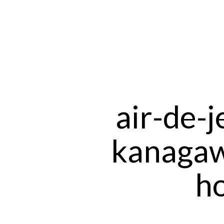
air-de-
kanagaw
h