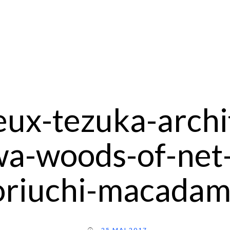
jeux-tezuka-archi
a-woods-of-net-
oriuchi-macadam
25 MAI 2017