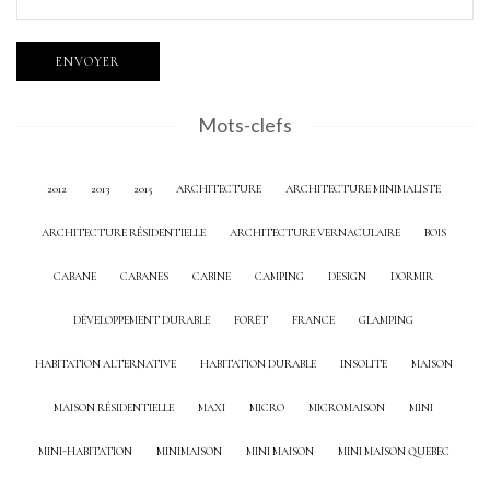
Mots-clefs
2012
2013
2015
ARCHITECTURE
ARCHITECTURE MINIMALISTE
ARCHITECTURE RÉSIDENTIELLE
ARCHITECTURE VERNACULAIRE
BOIS
CABANE
CABANES
CABINE
CAMPING
DESIGN
DORMIR
DÉVELOPPEMENT DURABLE
FORÊT
FRANCE
GLAMPING
HABITATION ALTERNATIVE
HABITATION DURABLE
INSOLITE
MAISON
MAISON RÉSIDENTIELLE
MAXI
MICRO
MICROMAISON
MINI
MINI-HABITATION
MINIMAISON
MINI MAISON
MINI MAISON QUEBEC