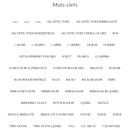
Mots-clefs
2012
2013
2015
ARCHITECTURE
ARCHITECTURE MINIMALISTE
ARCHITECTURE RÉSIDENTIELLE
ARCHITECTURE VERNACULAIRE
BOIS
CABANE
CABANES
CABINE
CAMPING
DESIGN
DORMIR
DÉVELOPPEMENT DURABLE
FORÊT
FRANCE
GLAMPING
HABITATION ALTERNATIVE
HABITATION DURABLE
INSOLITE
MAISON
MAISON RÉSIDENTIELLE
MAXI
MICRO
MICROMAISON
MINI
MINI-HABITATION
MINIMAISON
MINI MAISON
MINI MAISON QUEBEC
MINI MINI-CHALET
PETITE MAISON
QUEBEC
REFUGE
REFUGE SIMPLICITÉ
SIMPLICITÉ VOLONTAIRE
STUDIO
SUISSE
SUÈDE
TINY HOUSE
TINY HOUSE QUEBEC
USA
VACANCES
VOLONTAIRE