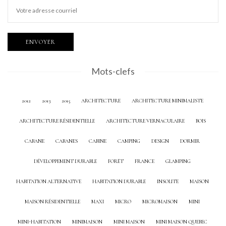
Mots-clefs
2012
2013
2015
ARCHITECTURE
ARCHITECTURE MINIMALISTE
ARCHITECTURE RÉSIDENTIELLE
ARCHITECTURE VERNACULAIRE
BOIS
CABANE
CABANES
CABINE
CAMPING
DESIGN
DORMIR
DÉVELOPPEMENT DURABLE
FORÊT
FRANCE
GLAMPING
HABITATION ALTERNATIVE
HABITATION DURABLE
INSOLITE
MAISON
MAISON RÉSIDENTIELLE
MAXI
MICRO
MICROMAISON
MINI
MINI-HABITATION
MINIMAISON
MINI MAISON
MINI MAISON QUEBEC