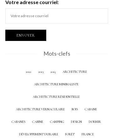
Votre adresse courriel:
Mots-clefs
2012
2013
2015
ARCHITECTURE
ARCHITECTURE MINIMALISTE
ARCHITECTURE RÉSIDENTIELLE
ARCHITECTURE VERNACULAIRE
BOIS
CABANE
CABANES
CABINE
CAMPING
DESIGN
DORMIR
DÉVELOPPEMENT DURABLE
FORÊT
FRANCE