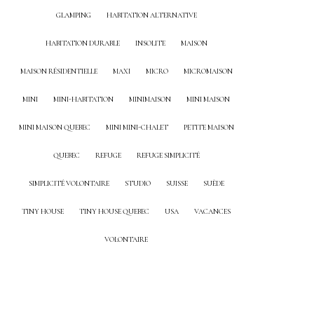
GLAMPING
HABITATION ALTERNATIVE
HABITATION DURABLE
INSOLITE
MAISON
MAISON RÉSIDENTIELLE
MAXI
MICRO
MICROMAISON
MINI
MINI-HABITATION
MINIMAISON
MINI MAISON
MINI MAISON QUEBEC
MINI MINI-CHALET
PETITE MAISON
QUEBEC
REFUGE
REFUGE SIMPLICITÉ
SIMPLICITÉ VOLONTAIRE
STUDIO
SUISSE
SUÈDE
TINY HOUSE
TINY HOUSE QUEBEC
USA
VACANCES
VOLONTAIRE