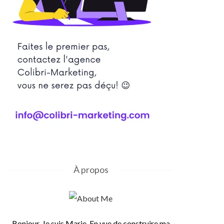
À propos
Bonjour, Je suis Marie. En vue de construire ma