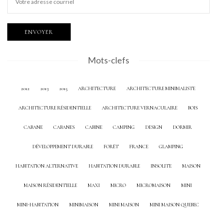
Mots-clefs
2012
2013
2015
ARCHITECTURE
ARCHITECTURE MINIMALISTE
ARCHITECTURE RÉSIDENTIELLE
ARCHITECTURE VERNACULAIRE
BOIS
CABANE
CABANES
CABINE
CAMPING
DESIGN
DORMIR
DÉVELOPPEMENT DURABLE
FORÊT
FRANCE
GLAMPING
HABITATION ALTERNATIVE
HABITATION DURABLE
INSOLITE
MAISON
MAISON RÉSIDENTIELLE
MAXI
MICRO
MICROMAISON
MINI
MINI-HABITATION
MINIMAISON
MINI MAISON
MINI MAISON QUEBEC