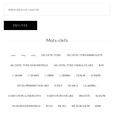
Mots-clefs
2012
2013
2015
ARCHITECTURE
ARCHITECTURE MINIMALISTE
ARCHITECTURE RÉSIDENTIELLE
ARCHITECTURE VERNACULAIRE
BOIS
CABANE
CABANES
CABINE
CAMPING
DESIGN
DORMIR
DÉVELOPPEMENT DURABLE
FORÊT
FRANCE
GLAMPING
HABITATION ALTERNATIVE
HABITATION DURABLE
INSOLITE
MAISON
MAISON RÉSIDENTIELLE
MAXI
MICRO
MICROMAISON
MINI