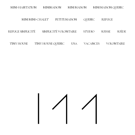
MINI-HABITATION
MINIMAISON
MINI MAISON
MINI MAISON QUEBEC
MINI MINI-CHALET
PETITE MAISON
QUEBEC
REFUGE
REFUGE SIMPLICITÉ
SIMPLICITÉ VOLONTAIRE
STUDIO
SUISSE
SUÈDE
TINY HOUSE
TINY HOUSE QUEBEC
USA
VACANCES
VOLONTAIRE