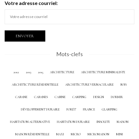
Votre adresse courriel:
Mots-clefs
2012
2013
2015
ARCHITECTURE
ARCHITECTURE MINIMALISTE
ARCHITECTURE RÉSIDENTIELLE
ARCHITECTURE VERNACULAIRE
BOIS
CABANE
CABANES
CABINE
CAMPING
DESIGN
DORMIR
DÉVELOPPEMENT DURABLE
FORÊT
FRANCE
GLAMPING
HABITATION ALTERNATIVE
HABITATION DURABLE
INSOLITE
MAISON
MAISON RÉSIDENTIELLE
MAXI
MICRO
MICROMAISON
MINI