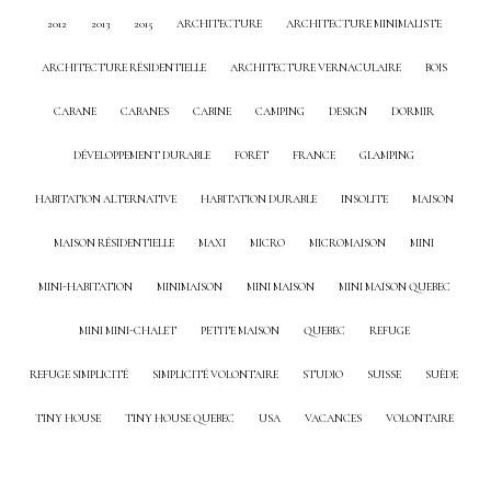
2012
2013
2015
ARCHITECTURE
ARCHITECTURE MINIMALISTE
ARCHITECTURE RÉSIDENTIELLE
ARCHITECTURE VERNACULAIRE
BOIS
CABANE
CABANES
CABINE
CAMPING
DESIGN
DORMIR
DÉVELOPPEMENT DURABLE
FORÊT
FRANCE
GLAMPING
HABITATION ALTERNATIVE
HABITATION DURABLE
INSOLITE
MAISON
MAISON RÉSIDENTIELLE
MAXI
MICRO
MICROMAISON
MINI
MINI-HABITATION
MINIMAISON
MINI MAISON
MINI MAISON QUEBEC
MINI MINI-CHALET
PETITE MAISON
QUEBEC
REFUGE
REFUGE SIMPLICITÉ
SIMPLICITÉ VOLONTAIRE
STUDIO
SUISSE
SUÈDE
TINY HOUSE
TINY HOUSE QUEBEC
USA
VACANCES
VOLONTAIRE