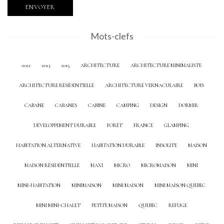
Mots-clefs
2012
2013
2015
ARCHITECTURE
ARCHITECTURE MINIMALISTE
ARCHITECTURE RÉSIDENTIELLE
ARCHITECTURE VERNACULAIRE
BOIS
CABANE
CABANES
CABINE
CAMPING
DESIGN
DORMIR
DÉVELOPPEMENT DURABLE
FORÊT
FRANCE
GLAMPING
HABITATION ALTERNATIVE
HABITATION DURABLE
INSOLITE
MAISON
MAISON RÉSIDENTIELLE
MAXI
MICRO
MICROMAISON
MINI
MINI-HABITATION
MINIMAISON
MINI MAISON
MINI MAISON QUEBEC
MINI MINI-CHALET
PETITE MAISON
QUEBEC
REFUGE