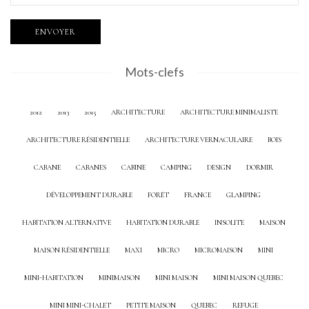
Mots-clefs
2012
2013
2015
ARCHITECTURE
ARCHITECTURE MINIMALISTE
ARCHITECTURE RÉSIDENTIELLE
ARCHITECTURE VERNACULAIRE
BOIS
CABANE
CABANES
CABINE
CAMPING
DESIGN
DORMIR
DÉVELOPPEMENT DURABLE
FORÊT
FRANCE
GLAMPING
HABITATION ALTERNATIVE
HABITATION DURABLE
INSOLITE
MAISON
MAISON RÉSIDENTIELLE
MAXI
MICRO
MICROMAISON
MINI
MINI-HABITATION
MINIMAISON
MINI MAISON
MINI MAISON QUEBEC
MINI MINI-CHALET
PETITE MAISON
QUEBEC
REFUGE