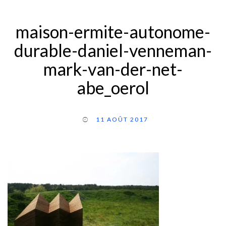
maison-ermite-autonome-
durable-daniel-venneman-
mark-van-der-net-
abe_oerol
11 AOÛT 2017