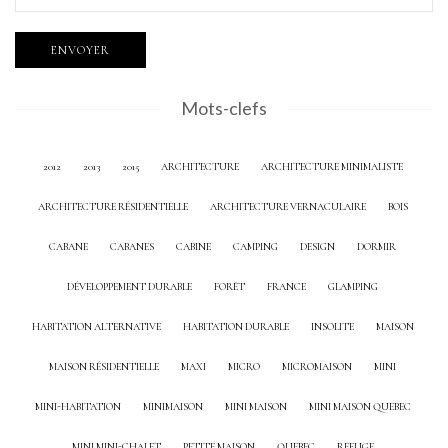
Mots-clefs
2012
2013
2015
ARCHITECTURE
ARCHITECTURE MINIMALISTE
ARCHITECTURE RÉSIDENTIELLE
ARCHITECTURE VERNACULAIRE
BOIS
CABANE
CABANES
CABINE
CAMPING
DESIGN
DORMIR
DÉVELOPPEMENT DURABLE
FORÊT
FRANCE
GLAMPING
HABITATION ALTERNATIVE
HABITATION DURABLE
INSOLITE
MAISON
MAISON RÉSIDENTIELLE
MAXI
MICRO
MICROMAISON
MINI
MINI-HABITATION
MINIMAISON
MINI MAISON
MINI MAISON QUEBEC
MINI MINI-CHALET
PETITE MAISON
QUEBEC
REFUGE