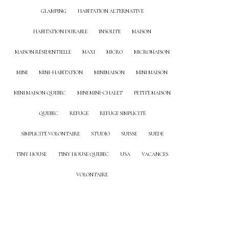
GLAMPING
HABITATION ALTERNATIVE
HABITATION DURABLE
INSOLITE
MAISON
MAISON RÉSIDENTIELLE
MAXI
MICRO
MICROMAISON
MINI
MINI-HABITATION
MINIMAISON
MINI MAISON
MINI MAISON QUEBEC
MINI MINI-CHALET
PETITE MAISON
QUEBEC
REFUGE
REFUGE SIMPLICITÉ
SIMPLICITÉ VOLONTAIRE
STUDIO
SUISSE
SUÈDE
TINY HOUSE
TINY HOUSE QUEBEC
USA
VACANCES
VOLONTAIRE