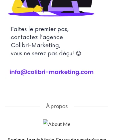
À propos
Bonjour, Je suis Marie. En vue de construire ma