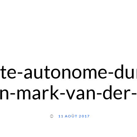
te-autonome-dur
-mark-van-der-n
11 AOÛT 2017