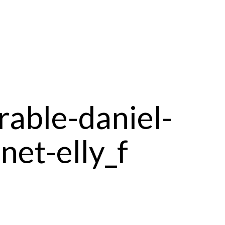
able-daniel-
et-elly_f