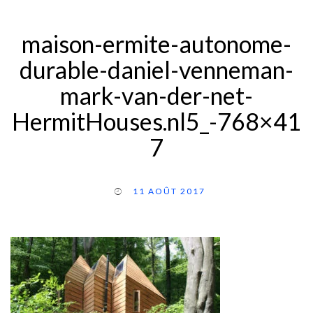
maison-ermite-autonome-
durable-daniel-venneman-
mark-van-der-net-
HermitHouses.nl5_-768×41
7
11 AOÛT 2017