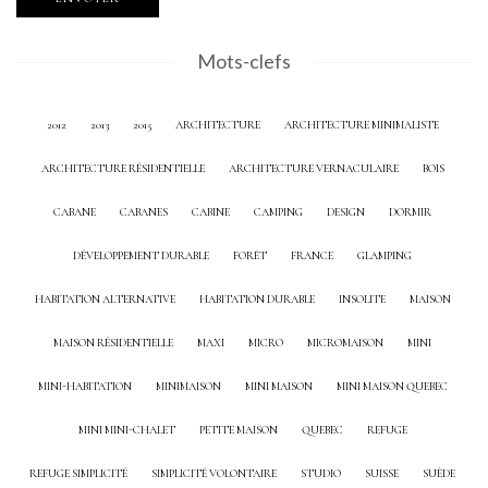
Mots-clefs
2012
2013
2015
ARCHITECTURE
ARCHITECTURE MINIMALISTE
ARCHITECTURE RÉSIDENTIELLE
ARCHITECTURE VERNACULAIRE
BOIS
CABANE
CABANES
CABINE
CAMPING
DESIGN
DORMIR
DÉVELOPPEMENT DURABLE
FORÊT
FRANCE
GLAMPING
HABITATION ALTERNATIVE
HABITATION DURABLE
INSOLITE
MAISON
MAISON RÉSIDENTIELLE
MAXI
MICRO
MICROMAISON
MINI
MINI-HABITATION
MINIMAISON
MINI MAISON
MINI MAISON QUEBEC
MINI MINI-CHALET
PETITE MAISON
QUEBEC
REFUGE
REFUGE SIMPLICITÉ
SIMPLICITÉ VOLONTAIRE
STUDIO
SUISSE
SUÈDE