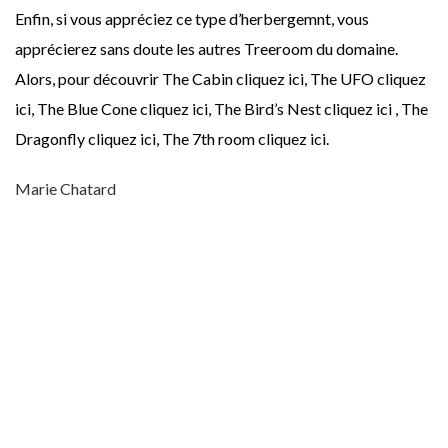
Enfin, si vous appréciez ce type d’herbergemnt, vous
apprécierez sans doute les autres Treeroom du domaine.
Alors, pour découvrir The Cabin cliquez ici, The UFO cliquez
ici, The Blue Cone cliquez ici, The Bird’s Nest cliquez ici , The
Dragonfly cliquez ici, The 7th room cliquez ici.
Marie Chatard
2010
ARBRE
AURORE BORÉALE
AURORE POLAIRE
CABANE
CABANES
DORMIR
FORÊT
HARADS
HIVER
HÔTEL
INSOLITE
LAPONIE
LIT
MAXI
NORD
NORDIQUE
NUIT
NUITÉE
SCANDINAVIE
SUÈDE
THAM & VIDEGÅRD ARCHITECTS
TREEHOTEL