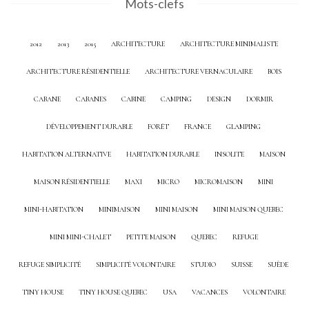
Mots-clefs
2012
2013
2015
ARCHITECTURE
ARCHITECTURE MINIMALISTE
ARCHITECTURE RÉSIDENTIELLE
ARCHITECTURE VERNACULAIRE
BOIS
CABANE
CABANES
CABINE
CAMPING
DESIGN
DORMIR
DÉVELOPPEMENT DURABLE
FORÊT
FRANCE
GLAMPING
HABITATION ALTERNATIVE
HABITATION DURABLE
INSOLITE
MAISON
MAISON RÉSIDENTIELLE
MAXI
MICRO
MICROMAISON
MINI
MINI-HABITATION
MINIMAISON
MINI MAISON
MINI MAISON QUEBEC
MINI MINI-CHALET
PETITE MAISON
QUEBEC
REFUGE
REFUGE SIMPLICITÉ
SIMPLICITÉ VOLONTAIRE
STUDIO
SUISSE
SUÈDE
TINY HOUSE
TINY HOUSE QUEBEC
USA
VACANCES
VOLONTAIRE