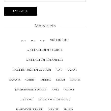
Mots-clefs
2012
2013
2015
ARCHITECTURE
ARCHITECTURE MINIMALISTE
ARCHITECTURE RÉSIDENTIELLE
ARCHITECTURE VERNACULAIRE
BOIS
CABANE
CABANES
CABINE
CAMPING
DESIGN
DORMIR
DÉVELOPPEMENT DURABLE
FORÊT
FRANCE
GLAMPING
HABITATION ALTERNATIVE
HABITATION DURABLE
INSOLITE
MAISON