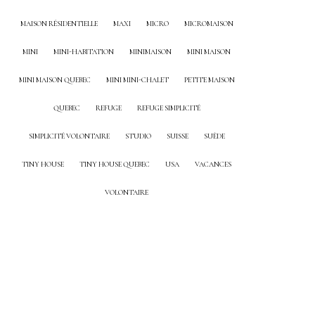
MAISON RÉSIDENTIELLE
MAXI
MICRO
MICROMAISON
MINI
MINI-HABITATION
MINIMAISON
MINI MAISON
MINI MAISON QUEBEC
MINI MINI-CHALET
PETITE MAISON
QUEBEC
REFUGE
REFUGE SIMPLICITÉ
SIMPLICITÉ VOLONTAIRE
STUDIO
SUISSE
SUÈDE
TINY HOUSE
TINY HOUSE QUEBEC
USA
VACANCES
VOLONTAIRE