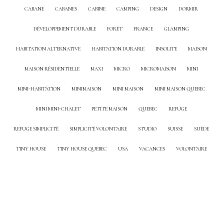
CABANE
CABANES
CABINE
CAMPING
DESIGN
DORMIR
DÉVELOPPEMENT DURABLE
FORÊT
FRANCE
GLAMPING
HABITATION ALTERNATIVE
HABITATION DURABLE
INSOLITE
MAISON
MAISON RÉSIDENTIELLE
MAXI
MICRO
MICROMAISON
MINI
MINI-HABITATION
MINIMAISON
MINI MAISON
MINI MAISON QUEBEC
MINI MINI-CHALET
PETITE MAISON
QUEBEC
REFUGE
REFUGE SIMPLICITÉ
SIMPLICITÉ VOLONTAIRE
STUDIO
SUISSE
SUÈDE
TINY HOUSE
TINY HOUSE QUEBEC
USA
VACANCES
VOLONTAIRE