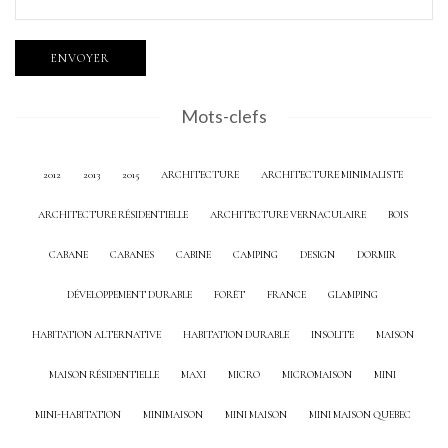
Mots-clefs
2012
2013
2015
ARCHITECTURE
ARCHITECTURE MINIMALISTE
ARCHITECTURE RÉSIDENTIELLE
ARCHITECTURE VERNACULAIRE
BOIS
CABANE
CABANES
CABINE
CAMPING
DESIGN
DORMIR
DÉVELOPPEMENT DURABLE
FORÊT
FRANCE
GLAMPING
HABITATION ALTERNATIVE
HABITATION DURABLE
INSOLITE
MAISON
MAISON RÉSIDENTIELLE
MAXI
MICRO
MICROMAISON
MINI
MINI-HABITATION
MINIMAISON
MINI MAISON
MINI MAISON QUEBEC