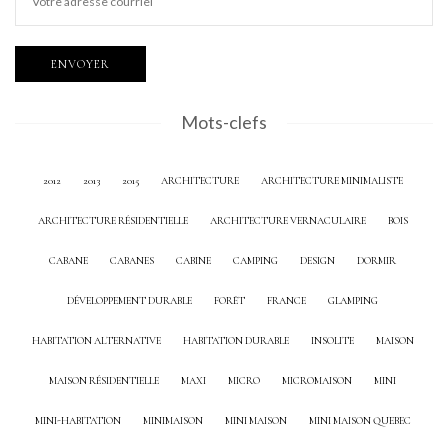
Mots-clefs
2012
2013
2015
ARCHITECTURE
ARCHITECTURE MINIMALISTE
ARCHITECTURE RÉSIDENTIELLE
ARCHITECTURE VERNACULAIRE
BOIS
CABANE
CABANES
CABINE
CAMPING
DESIGN
DORMIR
DÉVELOPPEMENT DURABLE
FORÊT
FRANCE
GLAMPING
HABITATION ALTERNATIVE
HABITATION DURABLE
INSOLITE
MAISON
MAISON RÉSIDENTIELLE
MAXI
MICRO
MICROMAISON
MINI
MINI-HABITATION
MINIMAISON
MINI MAISON
MINI MAISON QUEBEC