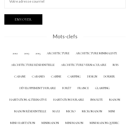
Mots-clefs
2012
2013
2015
ARCHITECTURE
ARCHITECTURE MINIMALISTE
ARCHITECTURE RÉSIDENTIELLE
ARCHITECTURE VERNACULAIRE
BOIS
CABANE
CABANES
CABINE
CAMPING
DESIGN
DORMIR
DÉVELOPPEMENT DURABLE
FORÊT
FRANCE
GLAMPING
HABITATION ALTERNATIVE
HABITATION DURABLE
INSOLITE
MAISON
MAISON RÉSIDENTIELLE
MAXI
MICRO
MICROMAISON
MINI
MINI-HABITATION
MINIMAISON
MINI MAISON
MINI MAISON QUEBEC