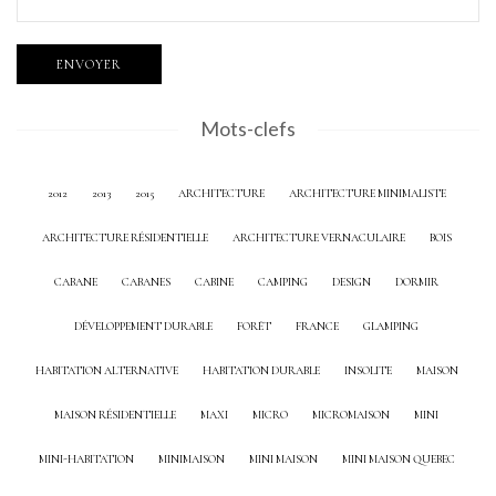
Mots-clefs
2012
2013
2015
ARCHITECTURE
ARCHITECTURE MINIMALISTE
ARCHITECTURE RÉSIDENTIELLE
ARCHITECTURE VERNACULAIRE
BOIS
CABANE
CABANES
CABINE
CAMPING
DESIGN
DORMIR
DÉVELOPPEMENT DURABLE
FORÊT
FRANCE
GLAMPING
HABITATION ALTERNATIVE
HABITATION DURABLE
INSOLITE
MAISON
MAISON RÉSIDENTIELLE
MAXI
MICRO
MICROMAISON
MINI
MINI-HABITATION
MINIMAISON
MINI MAISON
MINI MAISON QUEBEC