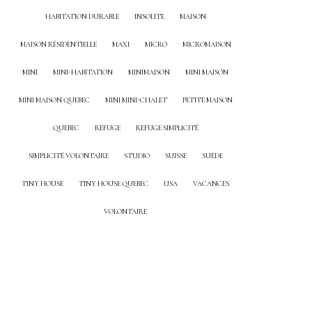
HABITATION DURABLE
INSOLITE
MAISON
MAISON RÉSIDENTIELLE
MAXI
MICRO
MICROMAISON
MINI
MINI-HABITATION
MINIMAISON
MINI MAISON
MINI MAISON QUEBEC
MINI MINI-CHALET
PETITE MAISON
QUEBEC
REFUGE
REFUGE SIMPLICITÉ
SIMPLICITÉ VOLONTAIRE
STUDIO
SUISSE
SUÈDE
TINY HOUSE
TINY HOUSE QUEBEC
USA
VACANCES
VOLONTAIRE