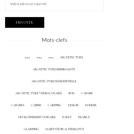
Mots-clefs
2012
2013
2015
ARCHITECTURE
ARCHITECTURE MINIMALISTE
ARCHITECTURE RÉSIDENTIELLE
ARCHITECTURE VERNACULAIRE
BOIS
CABANE
CABANES
CABINE
CAMPING
DESIGN
DORMIR
DÉVELOPPEMENT DURABLE
FORÊT
FRANCE
GLAMPING
HABITATION ALTERNATIVE