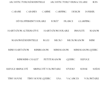
ARCHITECTURE RÉSIDENTIELLE
ARCHITECTURE VERNACULAIRE
BOIS
CABANE
CABANES
CABINE
CAMPING
DESIGN
DORMIR
DÉVELOPPEMENT DURABLE
FORÊT
FRANCE
GLAMPING
HABITATION ALTERNATIVE
HABITATION DURABLE
INSOLITE
MAISON
MAISON RÉSIDENTIELLE
MAXI
MICRO
MICROMAISON
MINI
MINI-HABITATION
MINIMAISON
MINI MAISON
MINI MAISON QUEBEC
MINI MINI-CHALET
PETITE MAISON
QUEBEC
REFUGE
REFUGE SIMPLICITÉ
SIMPLICITÉ VOLONTAIRE
STUDIO
SUISSE
SUÈDE
TINY HOUSE
TINY HOUSE QUEBEC
USA
VACANCES
VOLONTAIRE