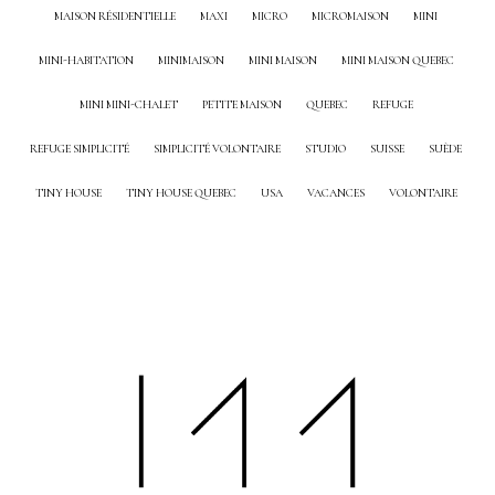
MAISON RÉSIDENTIELLE
MAXI
MICRO
MICROMAISON
MINI
MINI-HABITATION
MINIMAISON
MINI MAISON
MINI MAISON QUEBEC
MINI MINI-CHALET
PETITE MAISON
QUEBEC
REFUGE
REFUGE SIMPLICITÉ
SIMPLICITÉ VOLONTAIRE
STUDIO
SUISSE
SUÈDE
TINY HOUSE
TINY HOUSE QUEBEC
USA
VACANCES
VOLONTAIRE