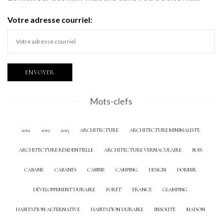
Votre adresse courriel:
Mots-clefs
2012
2013
2015
ARCHITECTURE
ARCHITECTURE MINIMALISTE
ARCHITECTURE RÉSIDENTIELLE
ARCHITECTURE VERNACULAIRE
BOIS
CABANE
CABANES
CABINE
CAMPING
DESIGN
DORMIR
DÉVELOPPEMENT DURABLE
FORÊT
FRANCE
GLAMPING
HABITATION ALTERNATIVE
HABITATION DURABLE
INSOLITE
MAISON