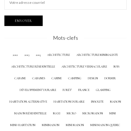
Mots-clefs
2012
2013
2015
ARCHITECTURE
ARCHITECTURE MINIMALISTE
ARCHITECTURE RÉSIDENTIELLE
ARCHITECTURE VERNACULAIRE
BOIS
CABANE
CABANES
CABINE
CAMPING
DESIGN
DORMIR
DÉVELOPPEMENT DURABLE
FORÊT
FRANCE
GLAMPING
HABITATION ALTERNATIVE
HABITATION DURABLE
INSOLITE
MAISON
MAISON RÉSIDENTIELLE
MAXI
MICRO
MICROMAISON
MINI
MINI-HABITATION
MINIMAISON
MINI MAISON
MINI MAISON QUEBEC