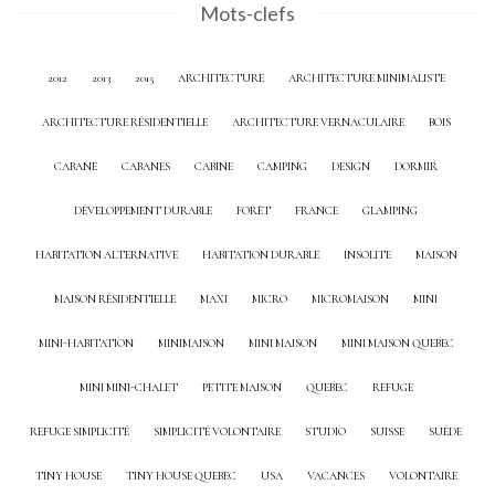
Mots-clefs
2012
2013
2015
ARCHITECTURE
ARCHITECTURE MINIMALISTE
ARCHITECTURE RÉSIDENTIELLE
ARCHITECTURE VERNACULAIRE
BOIS
CABANE
CABANES
CABINE
CAMPING
DESIGN
DORMIR
DÉVELOPPEMENT DURABLE
FORÊT
FRANCE
GLAMPING
HABITATION ALTERNATIVE
HABITATION DURABLE
INSOLITE
MAISON
MAISON RÉSIDENTIELLE
MAXI
MICRO
MICROMAISON
MINI
MINI-HABITATION
MINIMAISON
MINI MAISON
MINI MAISON QUEBEC
MINI MINI-CHALET
PETITE MAISON
QUEBEC
REFUGE
REFUGE SIMPLICITÉ
SIMPLICITÉ VOLONTAIRE
STUDIO
SUISSE
SUÈDE
TINY HOUSE
TINY HOUSE QUEBEC
USA
VACANCES
VOLONTAIRE