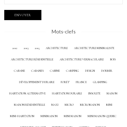
Mots-clefs
2012
2013
2015
ARCHITECTURE
ARCHITECTURE MINIMALISTE
ARCHITECTURE RÉSIDENTIELLE
ARCHITECTURE VERNACULAIRE
BOIS
CABANE
CABANES
CABINE
CAMPING
DESIGN
DORMIR
DÉVELOPPEMENT DURABLE
FORÊT
FRANCE
GLAMPING
HABITATION ALTERNATIVE
HABITATION DURABLE
INSOLITE
MAISON
MAISON RÉSIDENTIELLE
MAXI
MICRO
MICROMAISON
MINI
MINI-HABITATION
MINIMAISON
MINI MAISON
MINI MAISON QUEBEC