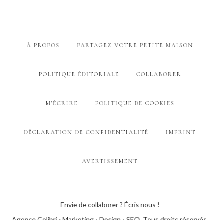
À PROPOS
PARTAGEZ VOTRE PETITE MAISON
POLITIQUE ÉDITORIALE
COLLABORER
M’ÉCRIRE
POLITIQUE DE COOKIES
DÉCLARATION DE CONFIDENTIALITÉ
IMPRINT
AVERTISSEMENT
Envie de collaborer ? Écris nous !
Agence Colibri - Marketing - Design - SEO
. Tous droits réservés.