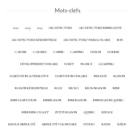
Mots-clefs
2012
2013
2015
ARCHITECTURE
ARCHITECTURE MINIMALISTE
ARCHITECTURE RÉSIDENTIELLE
ARCHITECTURE VERNACULAIRE
BOIS
CABANE
CABANES
CABINE
CAMPING
DESIGN
DORMIR
DÉVELOPPEMENT DURABLE
FORÊT
FRANCE
GLAMPING
HABITATION ALTERNATIVE
HABITATION DURABLE
INSOLITE
MAISON
MAISON RÉSIDENTIELLE
MAXI
MICRO
MICROMAISON
MINI
MINI-HABITATION
MINIMAISON
MINI MAISON
MINI MAISON QUEBEC
MINI MINI-CHALET
PETITE MAISON
QUEBEC
REFUGE
REFUGE SIMPLICITÉ
SIMPLICITÉ VOLONTAIRE
STUDIO
SUISSE
SUÈDE